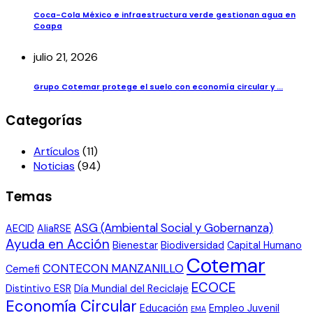
Coca-Cola México e infraestructura verde gestionan agua en
Coapa
julio 21, 2026
Grupo Cotemar protege el suelo con economía circular y ...
Categorías
Artículos
(11)
Noticias
(94)
Temas
ASG (Ambiental Social y Gobernanza)
AECID
AliaRSE
Ayuda en Acción
Bienestar
Biodiversidad
Capital Humano
Cotemar
CONTECON MANZANILLO
Cemefi
ECOCE
Distintivo ESR
Día Mundial del Reciclaje
Economía Circular
Educación
Empleo Juvenil
EMA