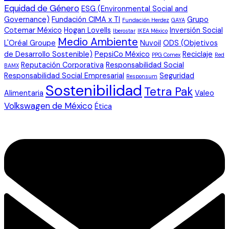
Equidad de Género
ESG (Environmental Social and
Governance)
Fundación CIMA x TI
Grupo
Fundación Herdez
GAYA
Cotemar México
Hogan Lovells
Inversión Social
Iberostar
IKEA México
Medio Ambiente
L'Oréal Groupe
Nuvoil
ODS (Objetivos
de Desarrollo Sostenible)
PepsiCo México
Reciclaje
PPG Comex
Red
Reputación Corporativa
Responsabilidad Social
BAMX
Responsabilidad Social Empresarial
Seguridad
Responsum
Sostenibilidad
Tetra Pak
Alimentaria
Valeo
Volkswagen de México
Ética