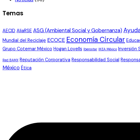
Temas
Ayuda
ASG (Ambiental Social y Gobernanza)
AECID
AliaRSE
Economía Circular
ECOCE
Mundial del Reciclaje
Educa
Grupo Cotemar México
Hogan Lovells
Inversión 
Iberostar
IKEA México
Reputación Corporativa
Responsabilidad Social
Responsa
Red BAMX
México
Ética