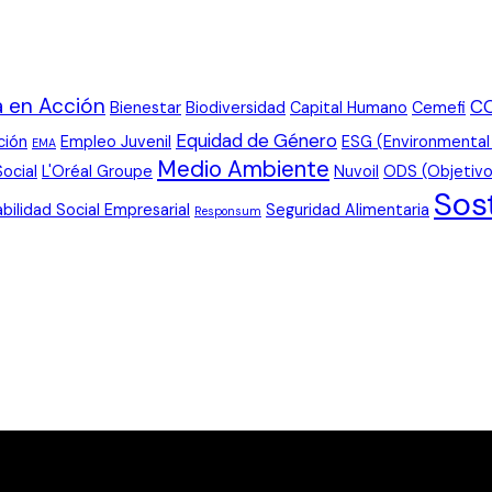
 en Acción
C
Bienestar
Biodiversidad
Capital Humano
Cemefi
Equidad de Género
ción
Empleo Juvenil
ESG (Environmental
EMA
Medio Ambiente
Social
L'Oréal Groupe
Nuvoil
ODS (Objetivo
Sos
bilidad Social Empresarial
Seguridad Alimentaria
Responsum