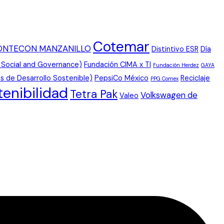
Cotemar
ONTECON MANZANILLO
Distintivo ESR
Día
 Social and Governance)
Fundación CIMA x TI
Fundación Herdez
GAYA
s de Desarrollo Sostenible)
PepsiCo México
Reciclaje
PPG Comex
tenibilidad
Tetra Pak
Volkswagen de
Valeo