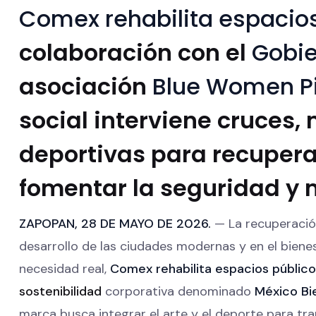
Comex rehabilita espacio
colaboración con el
Gobi
asociación
Blue Women P
social interviene cruces,
deportivas para recuperar
fomentar la seguridad y m
ZAPOPAN, 28 DE MAYO DE 2026.
— La recuperación
desarrollo de las ciudades modernas y en el biene
necesidad real,
Comex
rehabilita
espacios públic
sostenibilidad
corporativa denominado
México Bi
marca busca integrar el arte y el deporte para tra