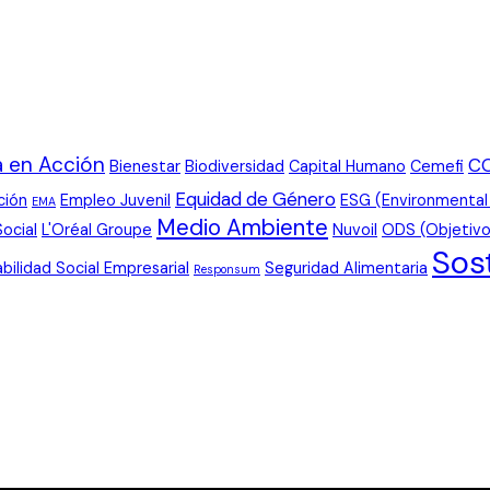
 en Acción
C
Bienestar
Biodiversidad
Capital Humano
Cemefi
Equidad de Género
ción
Empleo Juvenil
ESG (Environmental
EMA
Medio Ambiente
Social
L'Oréal Groupe
Nuvoil
ODS (Objetivo
Sos
bilidad Social Empresarial
Seguridad Alimentaria
Responsum