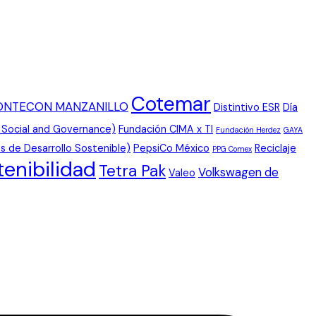
Cotemar
ONTECON MANZANILLO
Distintivo ESR
Día
 Social and Governance)
Fundación CIMA x TI
Fundación Herdez
GAYA
s de Desarrollo Sostenible)
PepsiCo México
Reciclaje
PPG Comex
tenibilidad
Tetra Pak
Volkswagen de
Valeo