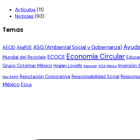
Artículos
(11)
Noticias
(93)
Temas
Ayuda
ASG (Ambiental Social y Gobernanza)
AECID
AliaRSE
Economía Circular
ECOCE
Mundial del Reciclaje
Educa
Grupo Cotemar México
Hogan Lovells
Inversión 
Iberostar
IKEA México
Reputación Corporativa
Responsabilidad Social
Responsa
Red BAMX
México
Ética