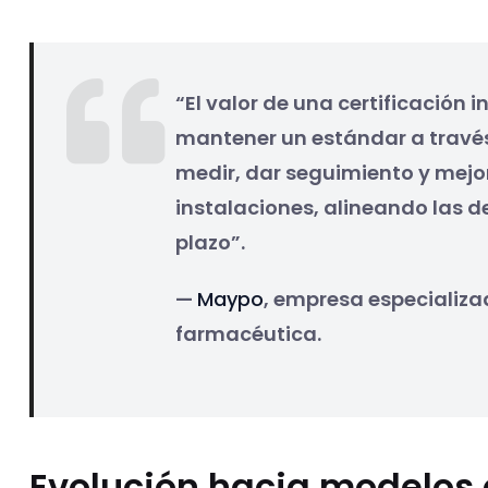
“El valor de una certificación
mantener un estándar a través
medir, dar seguimiento y mej
instalaciones, alineando las d
plazo”.
—
Maypo
, empresa especializad
farmacéutica.
Evolución hacia modelos